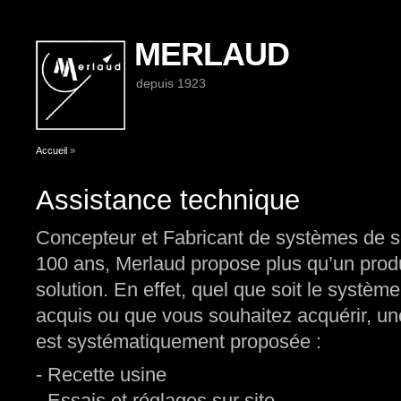
MERLAUD
depuis 1923
Vous êtes ici
Accueil
»
Assistance technique
Concepteur et Fabricant de systèmes de s
100 ans, Merlaud propose plus qu’un produi
solution. En effet, quel que soit le systè
acquis ou que vous souhaitez acquérir, u
est systématiquement proposée :
- Recette usine
- Essais et réglages sur site