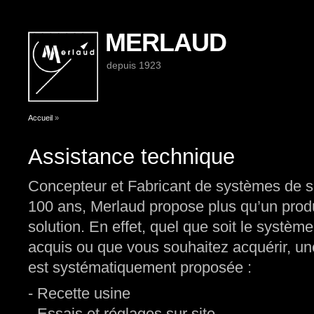
MERLAUD
depuis 1923
Vous êtes ici
Accueil
»
Assistance technique
Concepteur et Fabricant de systèmes de s
100 ans, Merlaud propose plus qu’un produi
solution. En effet, quel que soit le systè
acquis ou que vous souhaitez acquérir, u
est systématiquement proposée :
- Recette usine
- Essais et réglages sur site