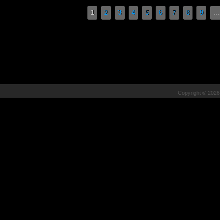
Pages
1
2
3
4
5
6
7
8
9
…
Copyright © 202