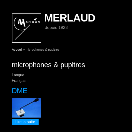
MERLAUD
depuis 1923
Vous êtes ici
Accueil
» microphones & pupitres
microphones & pupitres
Langue
Français
DME
de DME
Lire la suite