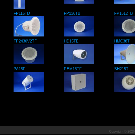
FP116TD
FP136TB
FP1512TB
FP2430V2TF
HD15TE
HMC38T
PA15F
PEM15TF
SH215T
Copyright © 202