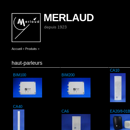
MERLAUD
depuis 1923
Vous êtes ici
Accueil
»
Produits
»
haut-parleurs
CA10
BIM100
BIM200
CA40
CA6
EA20/8-01